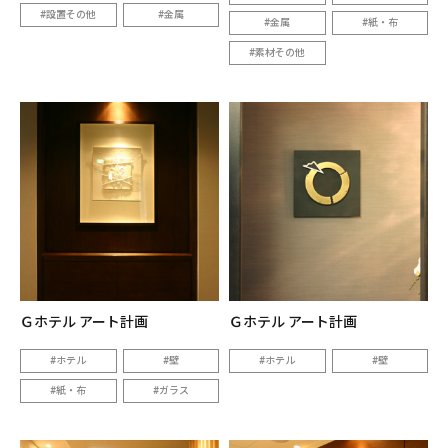
設置その他
金属
金属
紙・布
素材その他
Ｇホテル アート計画
Ｇホテル アート計画
ホテル
壁
ホテル
壁
紙・布
ガラス