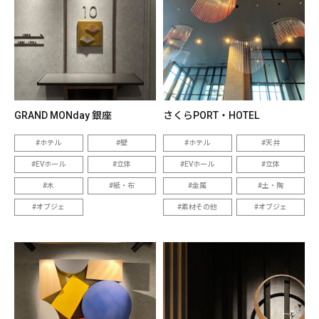
GRAND MONday 銀座
さくらPORT・HOTEL
ホテル
壁
ホテル
天井
EVホール
立体
EVホール
立体
木
紙・布
金属
土・陶
オブジェ
素材その他
オブジェ