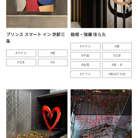
プリンス スマート イン 京都三
箱根・強羅 佳ら久
条
ホテル
壁
ホテル
壁
平面
立体
立体
木
金属
紙・布
ガラス
素材その他