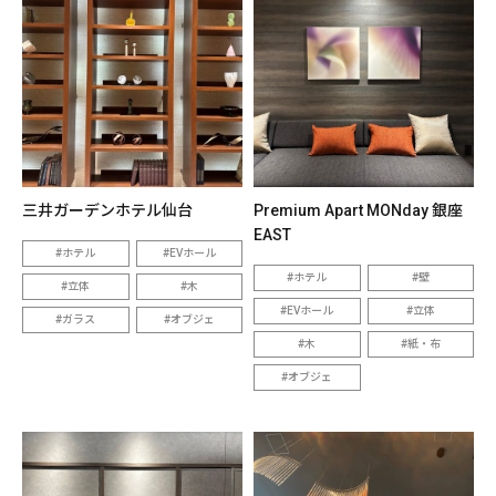
三井ガーデンホテル仙台
Premium Apart MONday 銀座
EAST
ホテル
EVホール
ホテル
壁
立体
木
EVホール
立体
ガラス
オブジェ
木
紙・布
オブジェ