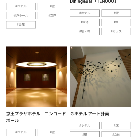
Dining&Bar「TENQOO」
ホテル
壁
ホテル
壁
EVホール
立体
立体
木
金属
紙・布
ガラス
京王プラザホテル コンコード
Ｇホテル アート計画
ボール
ホテル
床
ホテル
壁
壁
立体