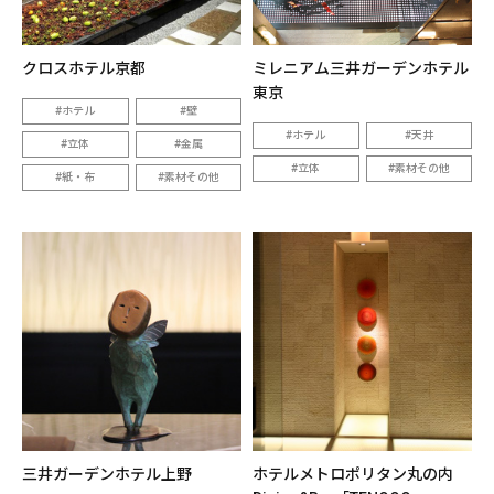
クロスホテル京都
ミレニアム三井ガーデンホテル
東京
ホテル
壁
ホテル
天井
立体
金属
立体
素材その他
紙・布
素材その他
三井ガーデンホテル上野
ホテルメトロポリタン丸の内