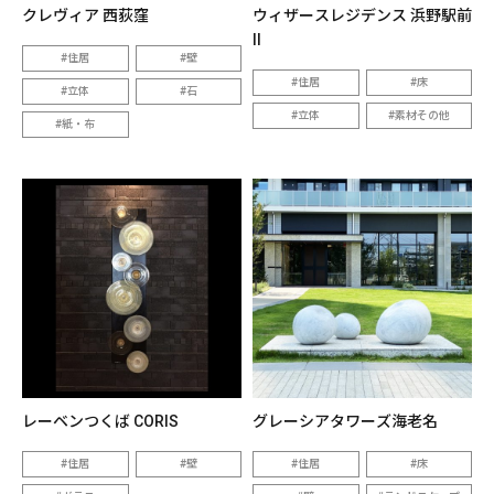
クレヴィア 西荻窪
ウィザースレジデンス 浜野駅前
II
住居
壁
住居
床
立体
石
立体
素材その他
紙・布
レーベンつくば CORIS
グレーシアタワーズ海老名
住居
壁
住居
床