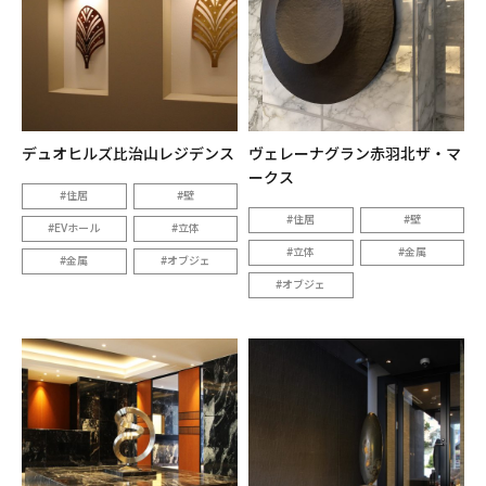
デュオヒルズ比治山レジデンス
ヴェレーナグラン赤羽北ザ・マ
ークス
住居
壁
住居
壁
EVホール
立体
立体
金属
金属
オブジェ
オブジェ