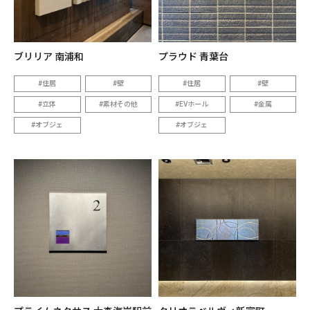
ブリリア 南浦和
プラウド 青葉台
住居
壁
住居
壁
立体
素材その他
EVホール
金属
オブジェ
オブジェ