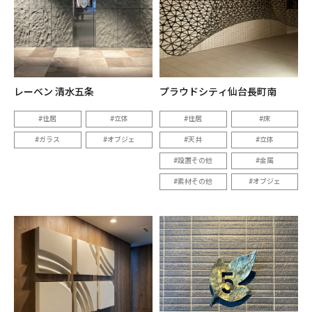
レーベン 清水五条
プラウドシティ仙台長町南
住居
立体
住居
床
ガラス
オブジェ
天井
立体
設置その他
金属
素材その他
オブジェ