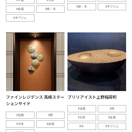
平面
立体
紙・布
オブジェ
金属
紙・布
オブジェ
ファインレジデンス 高崎ステー
ブリリアイスト上野稲荷町
ションサイド
住居
床
住居
壁
立体
金属
立体
金属
木
オブジェ