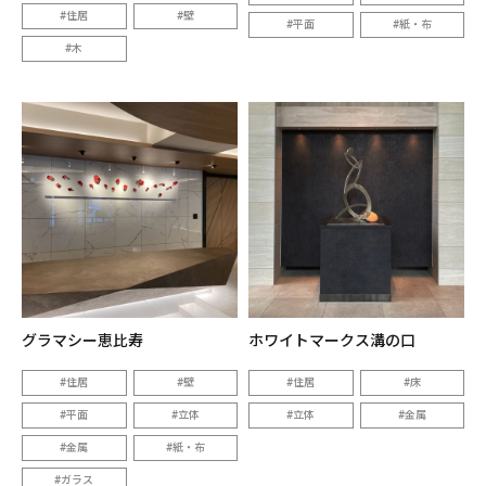
住居
壁
平面
紙・布
木
グラマシー恵比寿
ホワイトマークス溝の口
住居
壁
住居
床
平面
立体
立体
金属
金属
紙・布
ガラス