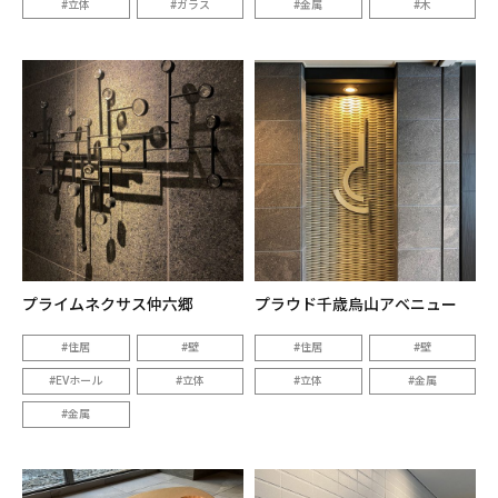
立体
ガラス
金属
木
プライムネクサス仲六郷
プラウド千歳烏山アベニュー
住居
壁
住居
壁
EVホール
立体
立体
金属
金属