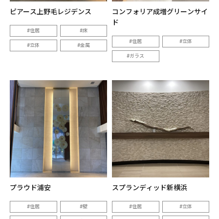
ピアース上野毛レジデンス
コンフォリア成増グリーンサイ
ド
住居
床
住居
立体
立体
金属
ガラス
プラウド浦安
スプランディッド新横浜
住居
壁
住居
立体