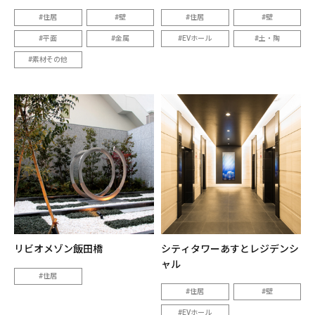
住居
壁
住居
壁
平面
金属
EVホール
土・陶
素材その他
リビオメゾン飯田橋
シティタワーあすとレジデンシ
ャル
住居
住居
壁
EVホール