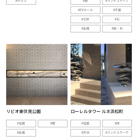
ガラス
壁
ランドスケープ
EVホール
平面
立体
石
金属
紙・布
リビオ東伏見公園
ローレルタワー ルネ浜松町
住居
壁
住居
床
金属
天井
ランドスケープ