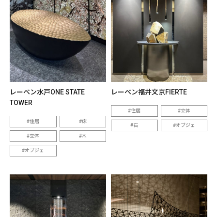
レーベン水戸ONE STATE
レーベン福井文京FIERTE
TOWER
住居
立体
住居
床
石
オブジェ
立体
木
オブジェ