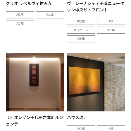
クリオ ラベルヴィ祐天寺
ヴェレーナシティ千葉ニュータ
ウン中央ザ・フロント
住居
立体
住居
壁
金属
EVホール
立体
金属
リビオレゾン千代田岩本町ルジ
バウス瑞江
ェンテ
住居
壁