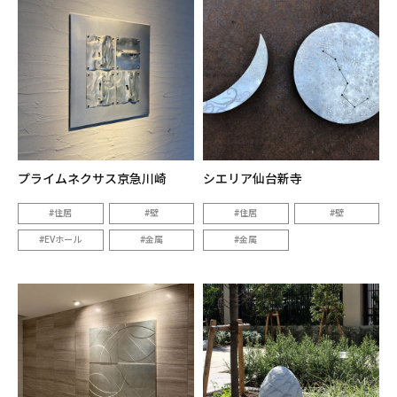
プライムネクサス京急川崎
シエリア仙台新寺
住居
壁
住居
壁
EVホール
金属
金属