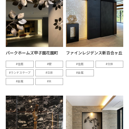
パークホームズ甲子園花園町
ファインレジデンス新百合ヶ丘
住居
壁
住居
立体
ランドスケープ
立体
金属
金属
木