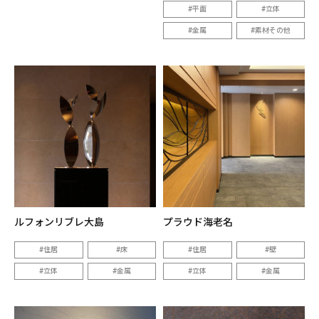
平面
立体
金属
素材その他
ルフォンリブレ大島
プラウド海老名
住居
床
住居
壁
立体
金属
立体
金属