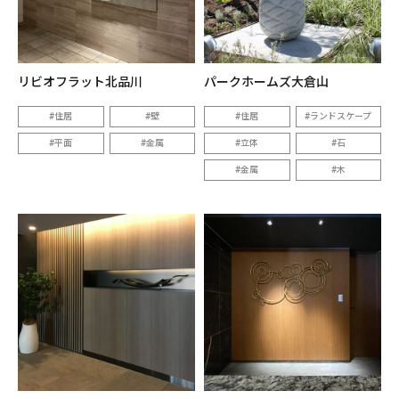
リビオフラット北品川
パークホームズ大倉山
住居
壁
住居
ランドスケープ
平面
金属
立体
石
金属
木