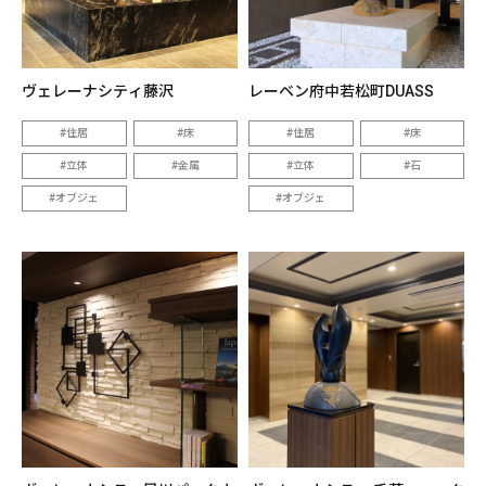
ヴェレーナシティ藤沢
レーベン府中若松町DUASS
住居
床
住居
床
立体
金属
立体
石
オブジェ
オブジェ