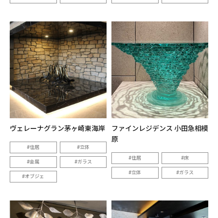
ヴェレーナグラン茅ヶ崎東海岸
ファインレジデンス 小田急相模
原
住居
立体
住居
床
金属
ガラス
立体
ガラス
オブジェ