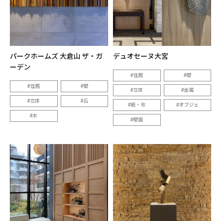
パークホームズ 大倉山 ザ・ガ
デュオセーヌ大宮
ーデン
住居
壁
住居
壁
立体
金属
立体
石
紙・布
オブジェ
木
壁面