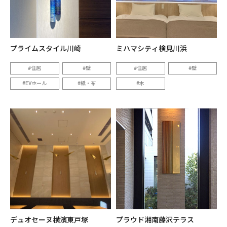
プライムスタイル川崎
ミハマシティ検見川浜
住居
壁
住居
壁
EVホール
紙・布
木
デュオセーヌ横濱東戸塚
プラウド湘南藤沢テラス