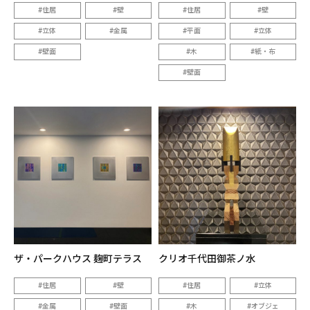
住居
壁
住居
壁
立体
金属
平面
立体
壁面
木
紙・布
壁面
ザ・パークハウス 麹町テラス
クリオ千代田御茶ノ水
住居
壁
住居
立体
金属
壁面
木
オブジェ