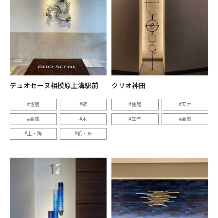
デュオセーヌ相模原上溝駅前
クリオ神田
住居
壁
住居
天井
金属
木
立体
金属
土・陶
紙・布