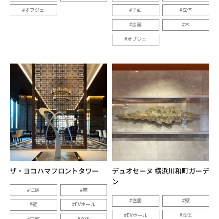
オブジェ
平面
立体
金属
木
オブジェ
ザ・ヨコハマフロントタワー
デュオセーヌ 横浜川和町ガーデ
ン
住居
床
住居
壁
壁
EVホール
EVホール
立体