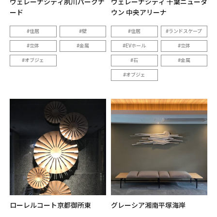
ヴェレーナシティ夙川パークナ
ヴェレーナシティ 千葉ニュータ
ード
ウン 中央アリーナ
住居
壁
住居
ランドスケープ
立体
金属
EVホール
立体
オブジェ
石
金属
オブジェ
ローレルコート京都御所東
グレーシア湘南平塚海岸