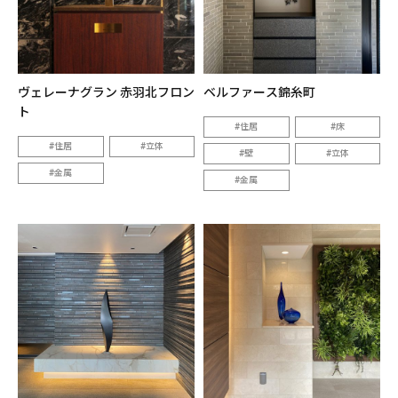
ヴェレーナグラン 赤羽北フロン
ベルファース錦糸町
ト
住居
床
住居
立体
壁
立体
金属
金属