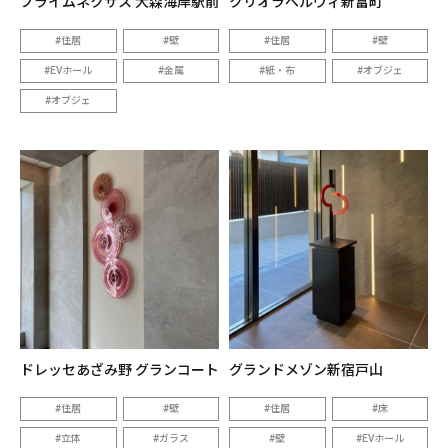
プライムネクサス 大森海岸駅前
クリオラベルヴィ新富町
住居
壁
住居
壁
EVホール
金属
紙・布
オブジェ
オブジェ
ドレッセあざみ野 グランコート
グランドメゾン新宿戸山
住居
壁
住居
床
立体
ガラス
壁
EVホール