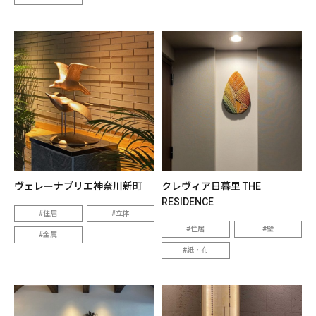
ヴェレーナブリエ神奈川新町
クレヴィア日暮里 THE
RESIDENCE
住居
立体
住居
壁
金属
紙・布