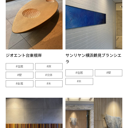
ジオエント台東根岸
サンリヤン横浜鶴見ブランシエ
ラ
住居
床
住居
壁
壁
立体
木
金属
木