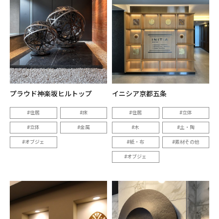
プラウド神楽坂ヒルトップ
イニシア京都五条
住居
床
住居
立体
立体
金属
木
土・陶
オブジェ
紙・布
素材その他
オブジェ