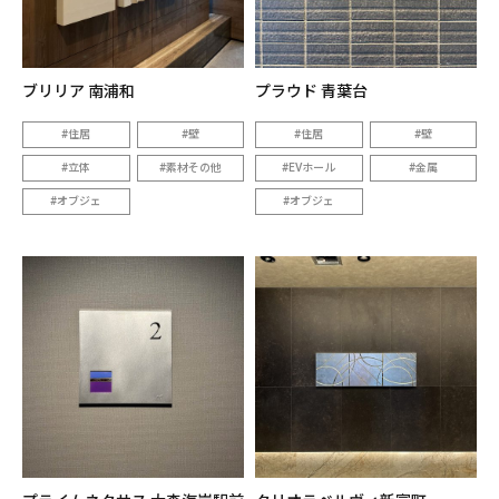
ブリリア 南浦和
プラウド 青葉台
住居
壁
住居
壁
立体
素材その他
EVホール
金属
オブジェ
オブジェ