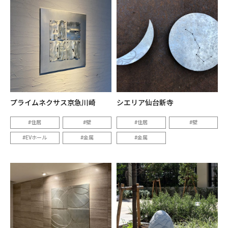
プライムネクサス京急川崎
シエリア仙台新寺
住居
壁
住居
壁
EVホール
金属
金属