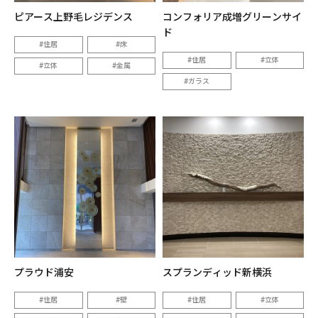
ピアース上野毛レジデンス
コンフォリア成増グリーンサイ
ド
住居
床
住居
立体
立体
金属
ガラス
プラウド浦安
スプランディッド新横浜
住居
壁
住居
立体