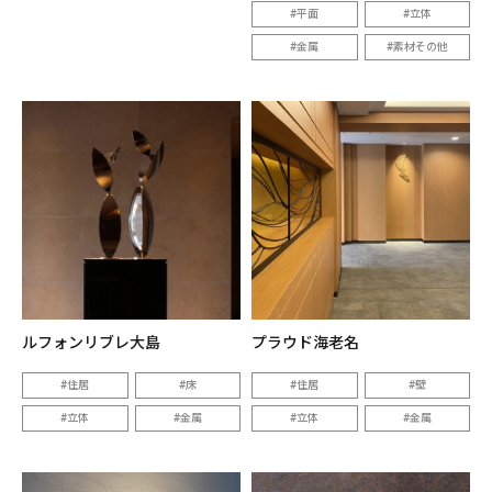
平面
立体
金属
素材その他
ルフォンリブレ大島
プラウド海老名
住居
床
住居
壁
立体
金属
立体
金属