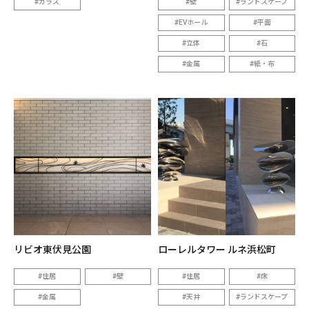
ガラス
壁
ランドスケープ
EVホール
平面
立体
石
金属
紙・布
リビオ東伏見公園
ローレルタワー ルネ浜松町
住居
壁
住居
床
金属
天井
ランドスケープ