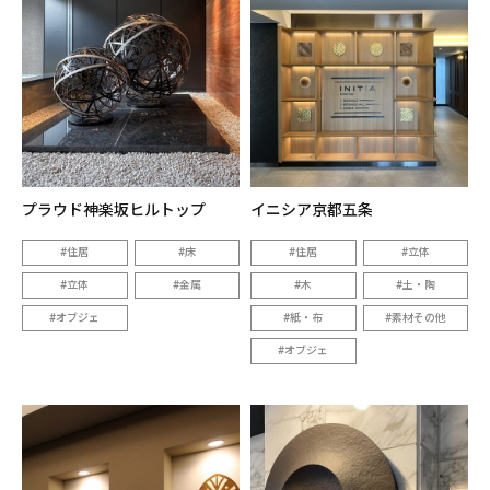
プラウド神楽坂ヒルトップ
イニシア京都五条
住居
床
住居
立体
立体
金属
木
土・陶
オブジェ
紙・布
素材その他
オブジェ