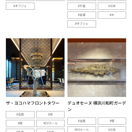
オブジェ
平面
立体
金属
木
オブジェ
ザ・ヨコハマフロントタワー
デュオセーヌ 横浜川和町ガーデ
ン
住居
床
住居
壁
壁
EVホール
EVホール
立体