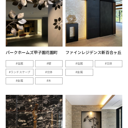
パークホームズ甲子園花園町
ファインレジデンス新百合ヶ丘
住居
壁
住居
立体
ランドスケープ
立体
金属
金属
木