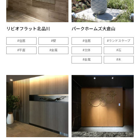
リビオフラット北品川
パークホームズ大倉山
住居
壁
住居
ランドスケープ
平面
金属
立体
石
金属
木