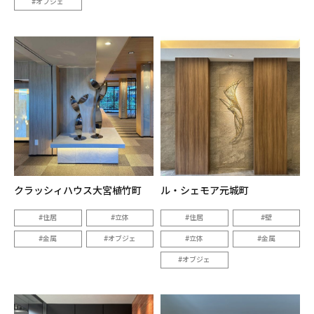
オブジェ
クラッシィハウス大宮植竹町
ル・シェモア元城町
住居
立体
住居
壁
金属
オブジェ
立体
金属
オブジェ