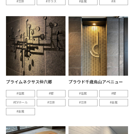
立体
ガラス
金属
木
プライムネクサス仲六郷
プラウド千歳烏山アベニュー
住居
壁
住居
壁
EVホール
立体
立体
金属
金属