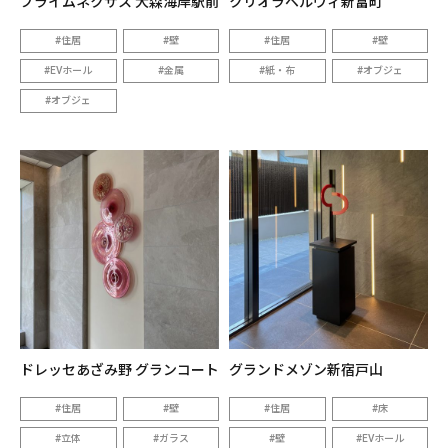
プライムネクサス 大森海岸駅前
クリオラベルヴィ新富町
住居
壁
住居
壁
EVホール
金属
紙・布
オブジェ
オブジェ
ドレッセあざみ野 グランコート
グランドメゾン新宿戸山
住居
壁
住居
床
立体
ガラス
壁
EVホール