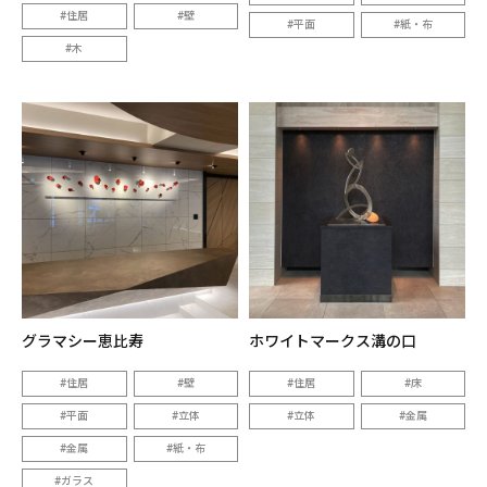
住居
壁
平面
紙・布
木
グラマシー恵比寿
ホワイトマークス溝の口
住居
壁
住居
床
平面
立体
立体
金属
金属
紙・布
ガラス