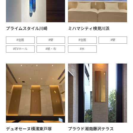
プライムスタイル川崎
ミハマシティ検見川浜
住居
壁
住居
壁
EVホール
紙・布
木
デュオセーヌ横濱東戸塚
プラウド湘南藤沢テラス