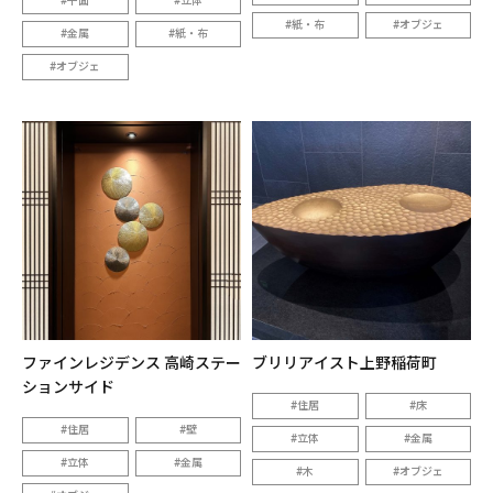
平面
立体
紙・布
オブジェ
金属
紙・布
オブジェ
ファインレジデンス 高崎ステー
ブリリアイスト上野稲荷町
ションサイド
住居
床
住居
壁
立体
金属
立体
金属
木
オブジェ