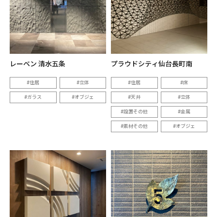
レーベン 清水五条
プラウドシティ仙台長町南
住居
立体
住居
床
ガラス
オブジェ
天井
立体
設置その他
金属
素材その他
オブジェ