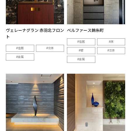
ヴェレーナグラン 赤羽北フロン
ベルファース錦糸町
ト
住居
床
住居
立体
壁
立体
金属
金属