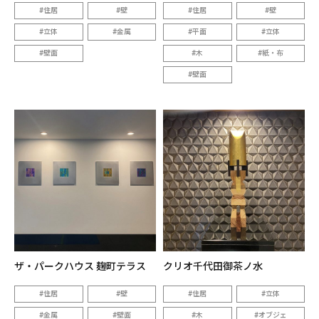
住居
壁
住居
壁
立体
金属
平面
立体
壁面
木
紙・布
壁面
ザ・パークハウス 麹町テラス
クリオ千代田御茶ノ水
住居
壁
住居
立体
金属
壁面
木
オブジェ