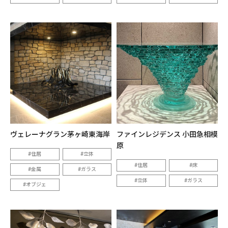
ヴェレーナグラン茅ヶ崎東海岸
ファインレジデンス 小田急相模
原
住居
立体
住居
床
金属
ガラス
立体
ガラス
オブジェ