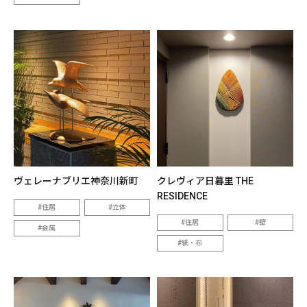
ヴェレーナブリエ神奈川新町
クレヴィア日暮里 THE
RESIDENCE
住居
立体
住居
壁
金属
紙・布