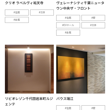
クリオ ラベルヴィ祐天寺
ヴェレーナシティ千葉ニュータ
ウン中央ザ・フロント
住居
立体
住居
壁
金属
EVホール
立体
金属
リビオレゾン千代田岩本町ルジ
バウス瑞江
ェンテ
住居
壁