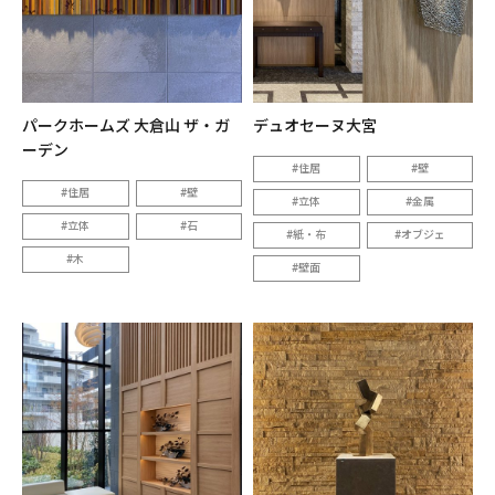
パークホームズ 大倉山 ザ・ガ
デュオセーヌ大宮
ーデン
住居
壁
住居
壁
立体
金属
立体
石
紙・布
オブジェ
木
壁面