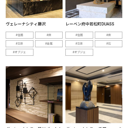
ヴェレーナシティ藤沢
レーベン府中若松町DUASS
住居
床
住居
床
立体
金属
立体
石
オブジェ
オブジェ