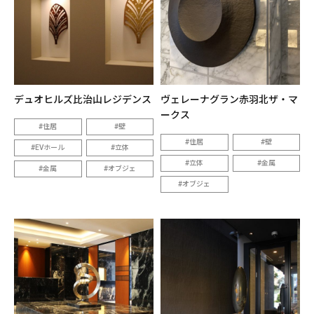
デュオヒルズ比治山レジデンス
ヴェレーナグラン赤羽北ザ・マ
ークス
住居
壁
住居
壁
EVホール
立体
立体
金属
金属
オブジェ
オブジェ