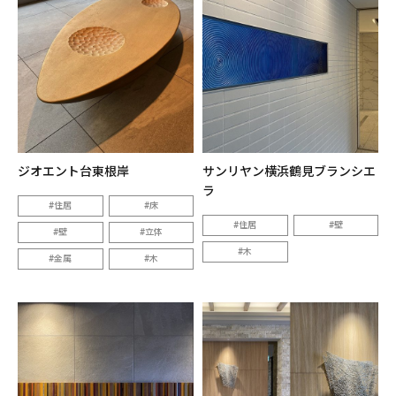
ジオエント台東根岸
サンリヤン横浜鶴見ブランシエ
ラ
住居
床
住居
壁
壁
立体
木
金属
木