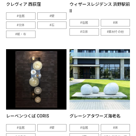
クレヴィア 西荻窪
ウィザースレジデンス 浜野駅前
II
住居
壁
住居
床
立体
石
立体
素材その他
紙・布
レーベンつくば CORIS
グレーシアタワーズ海老名
住居
壁
住居
床