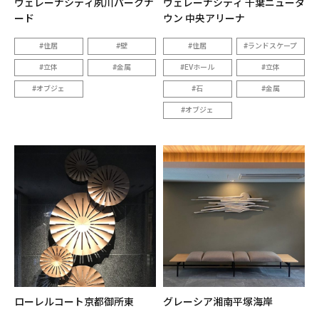
ヴェレーナシティ夙川パークナ
ヴェレーナシティ 千葉ニュータ
ード
ウン 中央アリーナ
住居
壁
住居
ランドスケープ
立体
金属
EVホール
立体
オブジェ
石
金属
オブジェ
ローレルコート京都御所東
グレーシア湘南平塚海岸