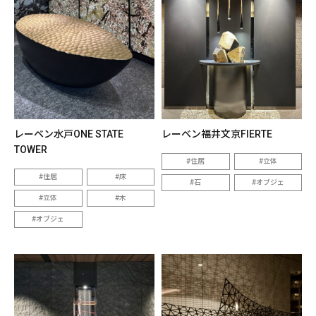
レーベン水戸ONE STATE
レーベン福井文京FIERTE
TOWER
住居
立体
住居
床
石
オブジェ
立体
木
オブジェ