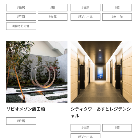
住居
壁
住居
壁
平面
金属
EVホール
土・陶
素材その他
リビオメゾン飯田橋
シティタワーあすとレジデンシ
ャル
住居
住居
壁
EVホール