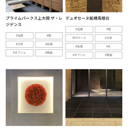
プライムパークス上大岡 ザ・レ
デュオセーヌ船橋高根台
ジデンス
住居
壁
住居
壁
EVホール
立体
立体
金属
金属
木
オブジェ
壁面
オブジェ
壁面