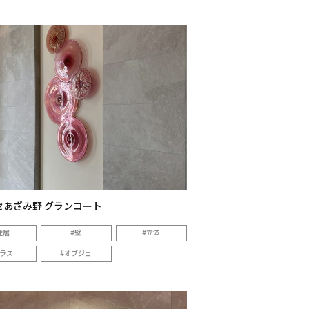
セあざみ野 グランコート
住居
壁
立体
ラス
オブジェ