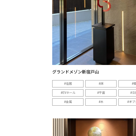
グランドメゾン新宿戸山
住居
床
EVホール
平面
立
金属
木
オブ