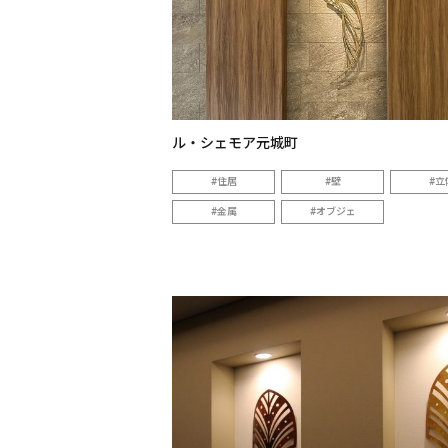
ル・シェモア元城町
住居
壁
立
金属
オブジェ