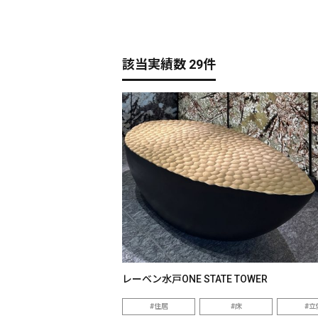
該当実績数 29件
レーベン水戸ONE STATE TOWER
住居
床
立