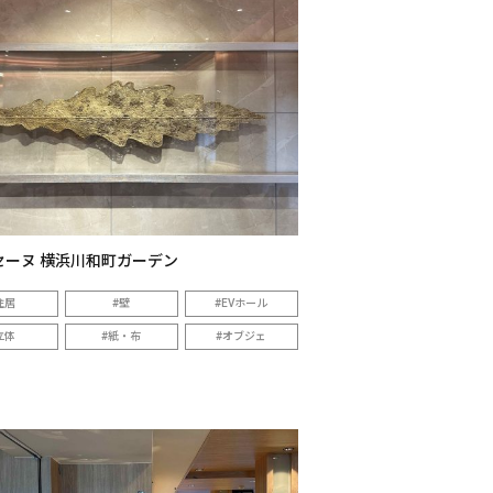
セーヌ 横浜川和町ガーデン
住居
壁
EVホール
立体
紙・布
オブジェ