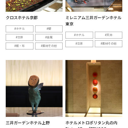
クロスホテル京都
ミレニアム三井ガーデンホテル
東京
ホテル
壁
ホテル
天井
立体
金属
立体
素材その他
紙・布
素材その他
三井ガーデンホテル上野
ホテルメトロポリタン丸の内