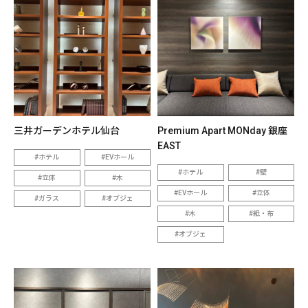
三井ガーデンホテル仙台
Premium Apart MONday 銀座
EAST
ホテル
EVホール
ホテル
壁
立体
木
EVホール
立体
ガラス
オブジェ
木
紙・布
オブジェ