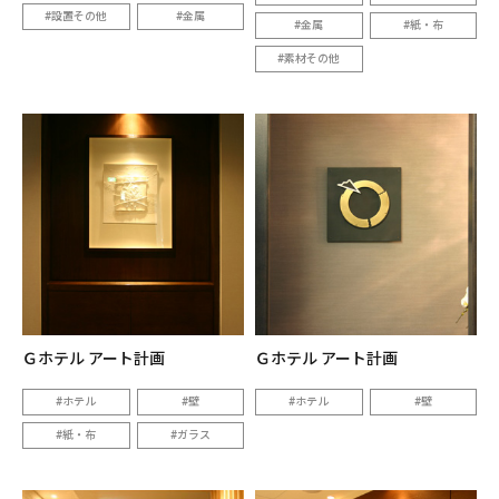
設置その他
金属
金属
紙・布
素材その他
Ｇホテル アート計画
Ｇホテル アート計画
ホテル
壁
ホテル
壁
紙・布
ガラス