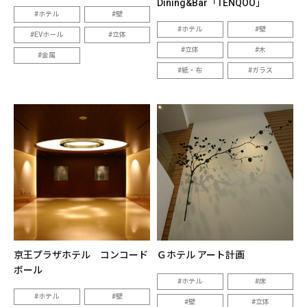
Dining&Bar「TENQOO」
ホテル
壁
ホテル
壁
EVホール
立体
立体
木
金属
紙・布
ガラス
京王プラザホテル コンコード
Ｇホテル アート計画
ボール
ホテル
床
ホテル
壁
壁
立体