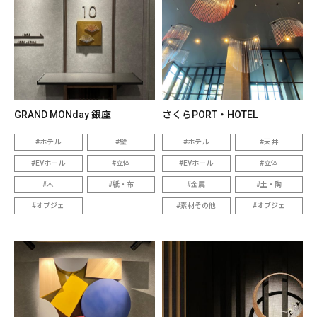
GRAND MONday 銀座
さくらPORT・HOTEL
ホテル
壁
ホテル
天井
EVホール
立体
EVホール
立体
木
紙・布
金属
土・陶
オブジェ
素材その他
オブジェ