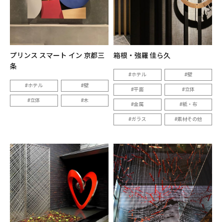
プリンス スマート イン 京都三
箱根・強羅 佳ら久
条
ホテル
壁
ホテル
壁
平面
立体
立体
木
金属
紙・布
ガラス
素材その他