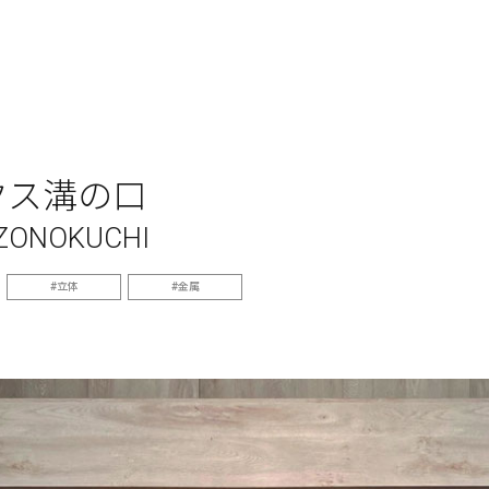
クス溝の口
IZONOKUCHI
立体
金属