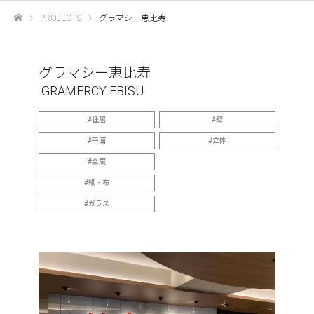
PROJECTS
グラマシー恵比寿
ホーム
グラマシー恵比寿
GRAMERCY EBISU
住居
壁
平面
立体
金属
紙・布
ガラス