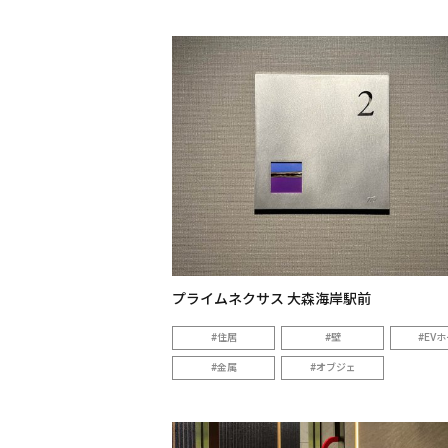
プライムネクサス 大森海岸駅前
住居
壁
EV
金属
オブジェ