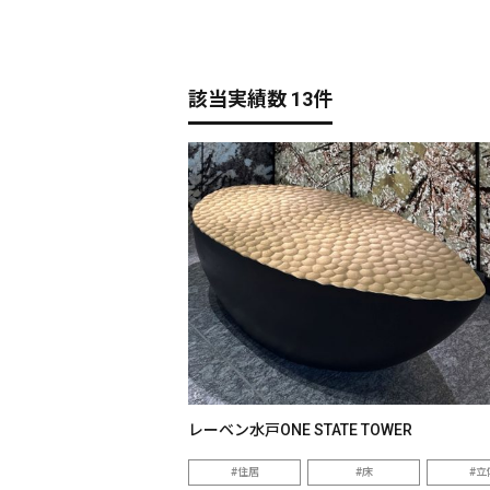
該当実績数 13件
レーベン水戸ONE STATE TOWER
住居
床
立