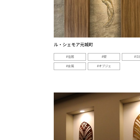
ル・シェモア元城町
住居
壁
立
金属
オブジェ