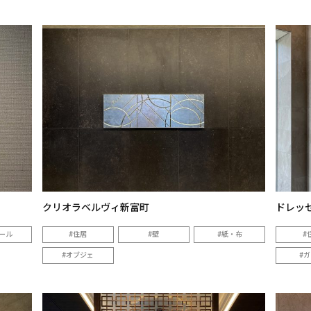
クリオラベルヴィ新富町
ドレッ
ホール
住居
壁
紙・布
オブジェ
ガ