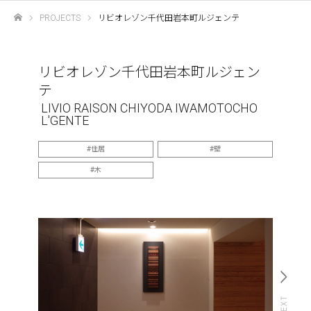
PROJECTS
リビオレゾン千代田岩本町ルジェンテ
ホーム
リビオレゾン千代田岩本町ルジェン
テ
LIVIO RAISON CHIYODA IWAMOTOCHO
L'GENTE
住居
壁
木