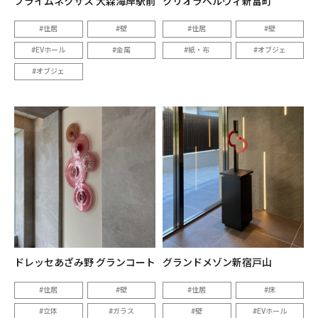
プライムネクサス 大森海岸駅前
クリオラベルヴィ新富町
住居
壁
住居
壁
EVホール
金属
紙・布
オブジェ
オブジェ
ドレッセあざみ野 グランコート
グランドメゾン新宿戸山
住居
壁
住居
床
立体
ガラス
壁
EVホール