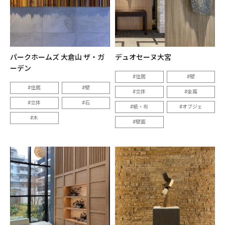
パークホームズ 大倉山 ザ・ガ
デュオセーヌ大宮
ーデン
住居
壁
住居
壁
立体
金属
立体
石
紙・布
オブジェ
木
壁面