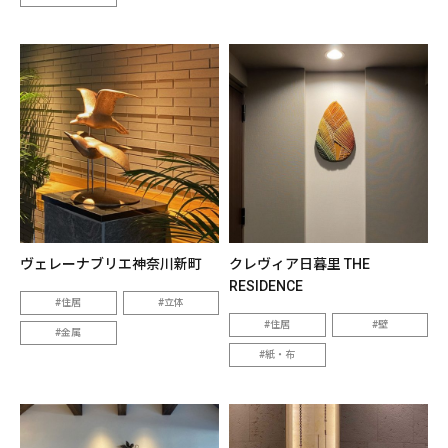
ヴェレーナブリエ神奈川新町
クレヴィア日暮里 THE
RESIDENCE
住居
立体
住居
壁
金属
紙・布