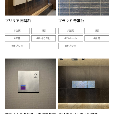
ブリリア 南浦和
プラウド 青葉台
住居
壁
住居
壁
立体
素材その他
EVホール
金属
オブジェ
オブジェ