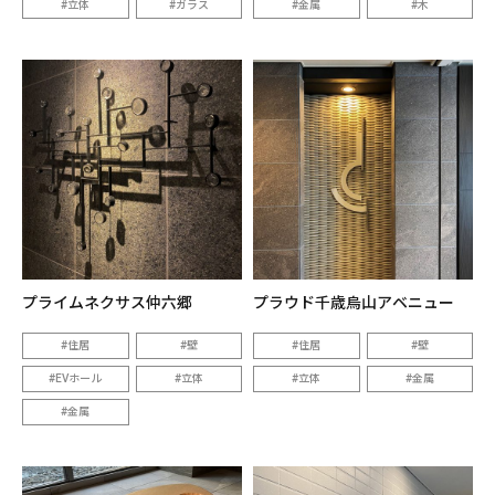
立体
ガラス
金属
木
プライムネクサス仲六郷
プラウド千歳烏山アベニュー
住居
壁
住居
壁
EVホール
立体
立体
金属
金属