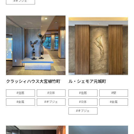
オブジェ
クラッシィハウス大宮植竹町
ル・シェモア元城町
住居
立体
住居
壁
金属
オブジェ
立体
金属
オブジェ