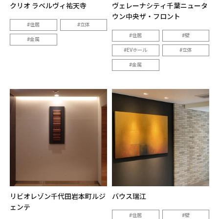
クリオ ラベルヴィ祐天寺
ヴェレーナシティ千葉ニュータ
ウン中央ザ・フロント
住居
立体
住居
壁
金属
EVホール
立体
金属
リビオレゾン千代田岩本町ルジ
バウス瑞江
ェンテ
住居
壁