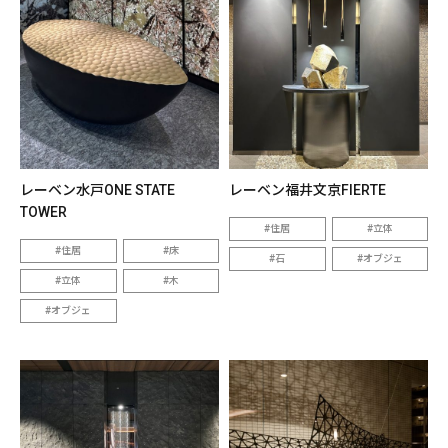
レーベン水戸ONE STATE
レーベン福井文京FIERTE
TOWER
住居
立体
住居
床
石
オブジェ
立体
木
オブジェ