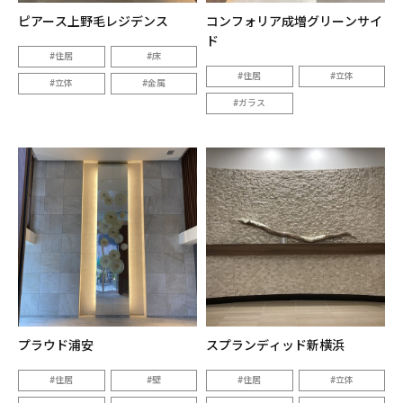
ピアース上野毛レジデンス
コンフォリア成増グリーンサイ
ド
住居
床
住居
立体
立体
金属
ガラス
プラウド浦安
スプランディッド新横浜
住居
壁
住居
立体