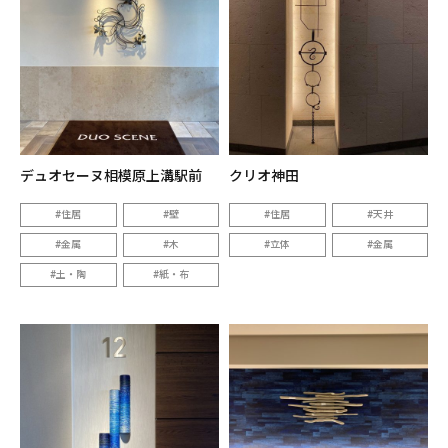
デュオセーヌ相模原上溝駅前
クリオ神田
住居
壁
住居
天井
金属
木
立体
金属
土・陶
紙・布