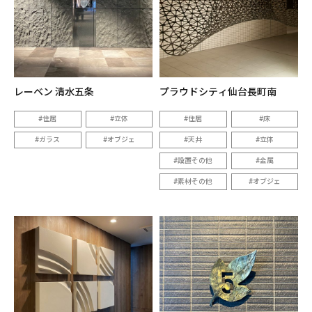
レーベン 清水五条
プラウドシティ仙台長町南
住居
立体
住居
床
ガラス
オブジェ
天井
立体
設置その他
金属
素材その他
オブジェ