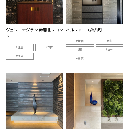
ヴェレーナグラン 赤羽北フロン
ベルファース錦糸町
ト
住居
床
住居
立体
壁
立体
金属
金属