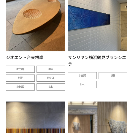
ジオエント台東根岸
サンリヤン横浜鶴見ブランシエ
ラ
住居
床
住居
壁
壁
立体
木
金属
木