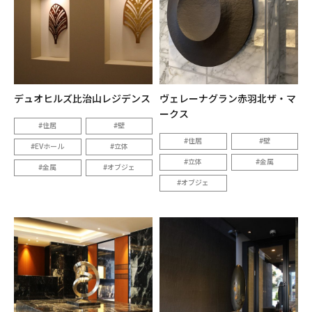
デュオヒルズ比治山レジデンス
ヴェレーナグラン赤羽北ザ・マ
ークス
住居
壁
住居
壁
EVホール
立体
立体
金属
金属
オブジェ
オブジェ