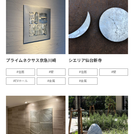
プライムネクサス京急川崎
シエリア仙台新寺
住居
壁
住居
壁
EVホール
金属
金属