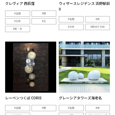
クレヴィア 西荻窪
ウィザースレジデンス 浜野駅前
II
住居
壁
住居
床
立体
石
立体
素材その他
紙・布
レーベンつくば CORIS
グレーシアタワーズ海老名
住居
壁
住居
床