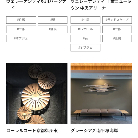
ヴェレーナシティ夙川パークナ
ヴェレーナシティ 千葉ニュータ
ード
ウン 中央アリーナ
住居
壁
住居
ランドスケープ
立体
金属
EVホール
立体
オブジェ
石
金属
オブジェ
ローレルコート京都御所東
グレーシア湘南平塚海岸