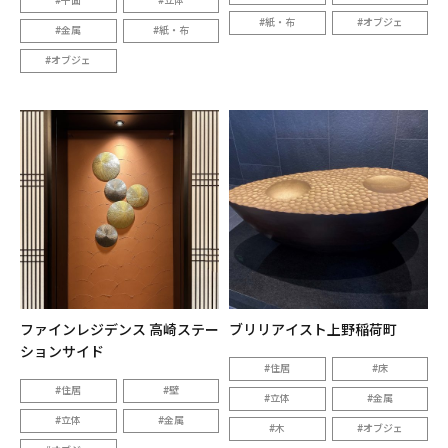
平面
立体
紙・布
オブジェ
金属
紙・布
オブジェ
ファインレジデンス 高崎ステー
ブリリアイスト上野稲荷町
ションサイド
住居
床
住居
壁
立体
金属
立体
金属
木
オブジェ