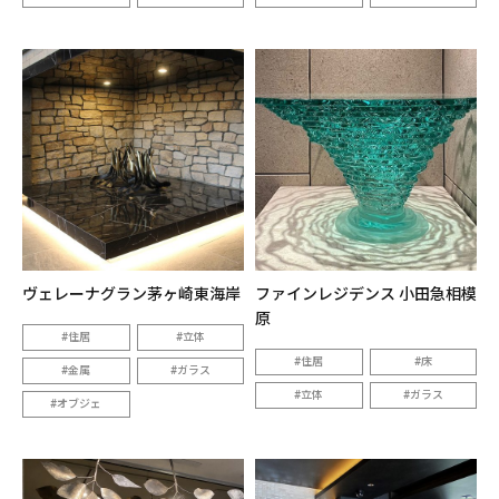
ヴェレーナグラン茅ヶ崎東海岸
ファインレジデンス 小田急相模
原
住居
立体
住居
床
金属
ガラス
立体
ガラス
オブジェ