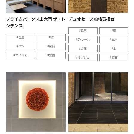
プライムパークス上大岡 ザ・レ
デュオセーヌ船橋高根台
ジデンス
住居
壁
住居
壁
EVホール
立体
立体
金属
金属
木
オブジェ
壁面
オブジェ
壁面