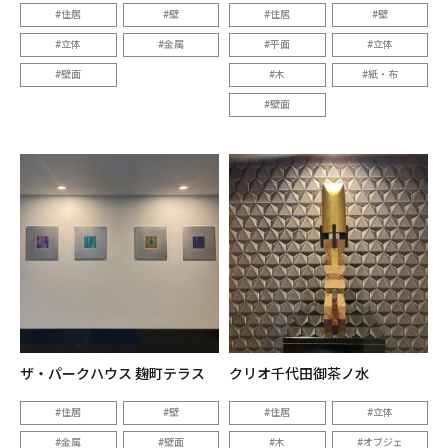
住居
壁
住居
壁
立体
金属
平面
立体
壁面
木
紙・布
壁面
ザ・パークハウス 麹町テラス
クリオ千代田御茶ノ水
住居
壁
住居
立体
金属
壁面
木
オブジェ