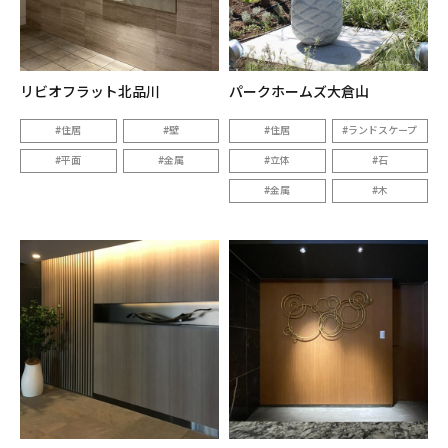
リビオフラット北品川
パークホームズ大倉山
住居
壁
住居
ランドスケープ
平面
金属
立体
石
金属
木