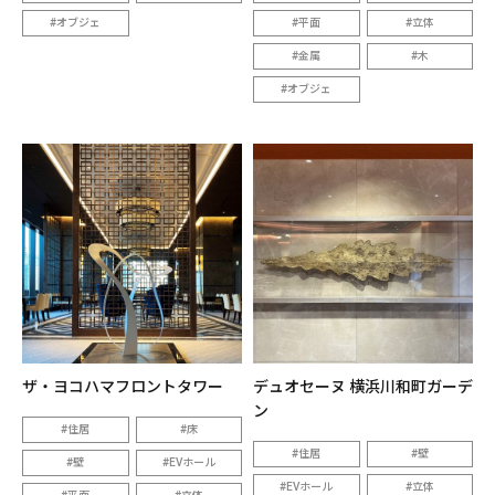
オブジェ
平面
立体
金属
木
オブジェ
ザ・ヨコハマフロントタワー
デュオセーヌ 横浜川和町ガーデ
ン
住居
床
住居
壁
壁
EVホール
EVホール
立体