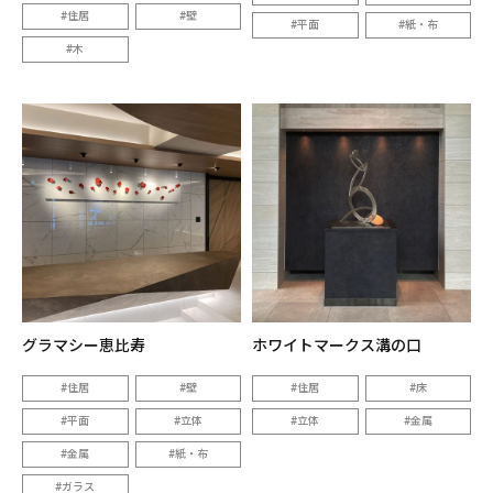
住居
壁
平面
紙・布
木
グラマシー恵比寿
ホワイトマークス溝の口
住居
壁
住居
床
平面
立体
立体
金属
金属
紙・布
ガラス