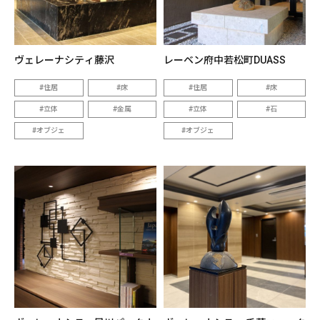
ヴェレーナシティ藤沢
レーベン府中若松町DUASS
住居
床
住居
床
立体
金属
立体
石
オブジェ
オブジェ