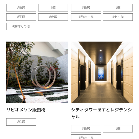
住居
壁
住居
壁
平面
金属
EVホール
土・陶
素材その他
リビオメゾン飯田橋
シティタワーあすとレジデンシ
ャル
住居
住居
壁
EVホール