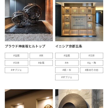
プラウド神楽坂ヒルトップ
イニシア京都五条
住居
床
住居
立体
立体
金属
木
土・陶
オブジェ
紙・布
素材その他
オブジェ