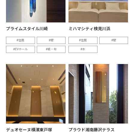
プライムスタイル川崎
ミハマシティ検見川浜
住居
壁
住居
壁
EVホール
紙・布
木
デュオセーヌ横濱東戸塚
プラウド湘南藤沢テラス