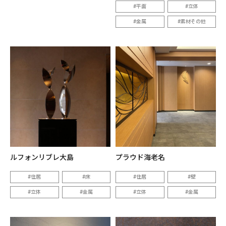
平面
立体
金属
素材その他
ルフォンリブレ大島
プラウド海老名
住居
床
住居
壁
立体
金属
立体
金属