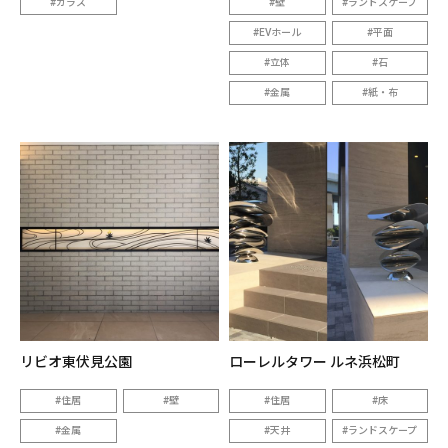
ガラス
壁
ランドスケープ
EVホール
平面
立体
石
金属
紙・布
リビオ東伏見公園
ローレルタワー ルネ浜松町
住居
壁
住居
床
金属
天井
ランドスケープ