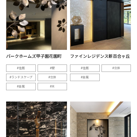
パークホームズ甲子園花園町
ファインレジデンス新百合ヶ丘
住居
壁
住居
立体
ランドスケープ
立体
金属
金属
木