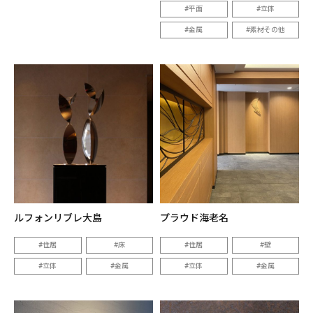
平面
立体
金属
素材その他
ルフォンリブレ大島
プラウド海老名
住居
床
住居
壁
立体
金属
立体
金属