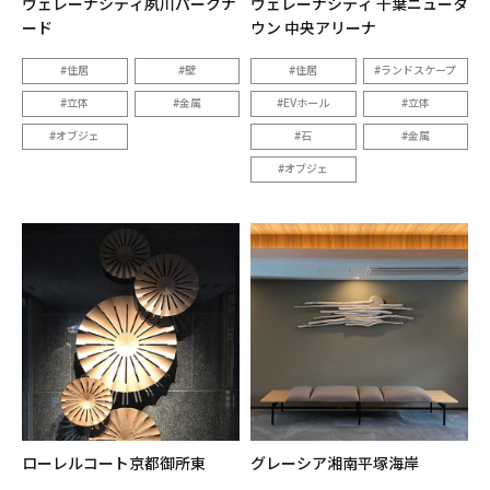
ヴェレーナシティ夙川パークナ
ヴェレーナシティ 千葉ニュータ
ード
ウン 中央アリーナ
住居
壁
住居
ランドスケープ
立体
金属
EVホール
立体
オブジェ
石
金属
オブジェ
ローレルコート京都御所東
グレーシア湘南平塚海岸