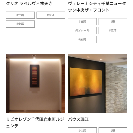
クリオ ラベルヴィ祐天寺
ヴェレーナシティ千葉ニュータ
ウン中央ザ・フロント
住居
立体
住居
壁
金属
EVホール
立体
金属
リビオレゾン千代田岩本町ルジ
バウス瑞江
ェンテ
住居
壁