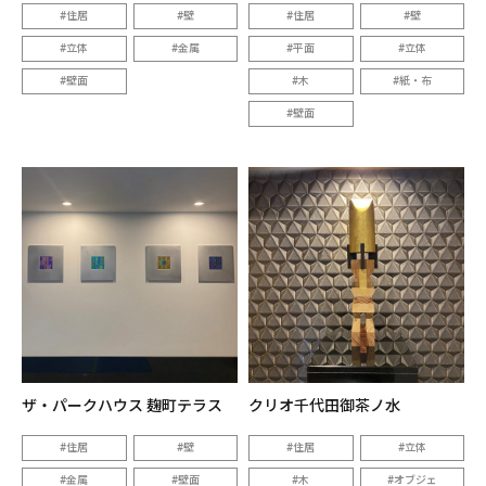
住居
壁
住居
壁
立体
金属
平面
立体
壁面
木
紙・布
壁面
ザ・パークハウス 麹町テラス
クリオ千代田御茶ノ水
住居
壁
住居
立体
金属
壁面
木
オブジェ