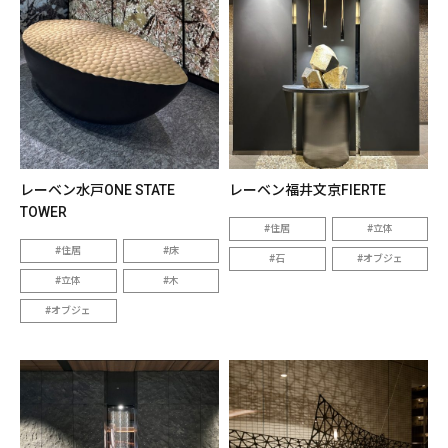
レーベン水戸ONE STATE
レーベン福井文京FIERTE
TOWER
住居
立体
住居
床
石
オブジェ
立体
木
オブジェ