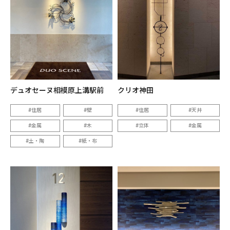
デュオセーヌ相模原上溝駅前
クリオ神田
住居
壁
住居
天井
金属
木
立体
金属
土・陶
紙・布