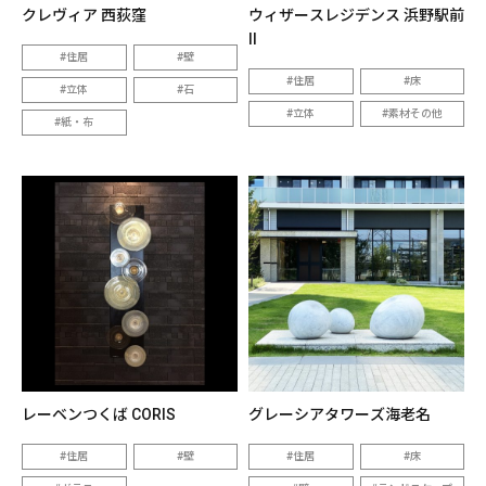
クレヴィア 西荻窪
ウィザースレジデンス 浜野駅前
II
住居
壁
住居
床
立体
石
立体
素材その他
紙・布
レーベンつくば CORIS
グレーシアタワーズ海老名
住居
壁
住居
床