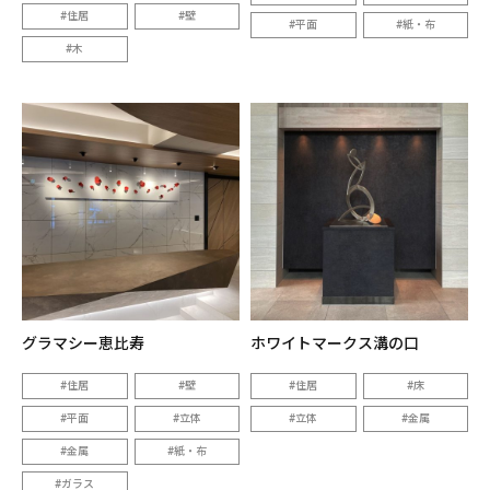
住居
壁
平面
紙・布
木
グラマシー恵比寿
ホワイトマークス溝の口
住居
壁
住居
床
平面
立体
立体
金属
金属
紙・布
ガラス