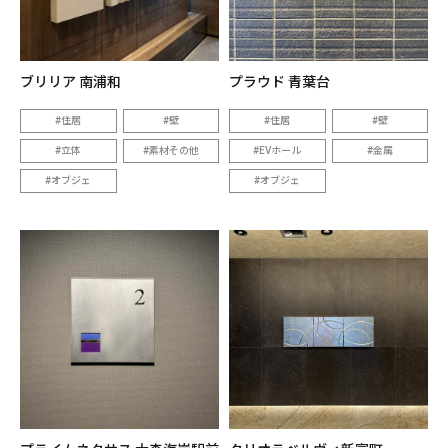
ブリリア 南浦和
プラウド 青葉台
住居
壁
住居
壁
立体
素材その他
EVホール
金属
オブジェ
オブジェ