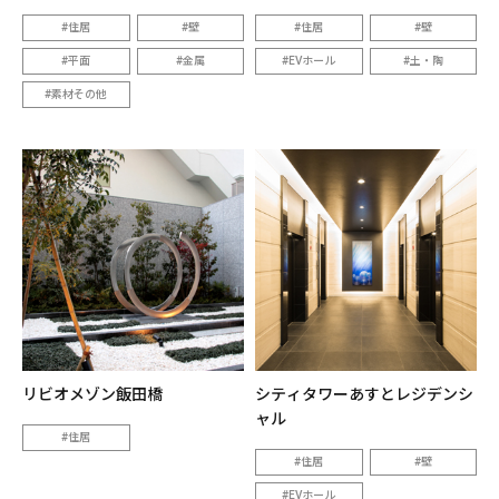
住居
壁
住居
壁
平面
金属
EVホール
土・陶
素材その他
リビオメゾン飯田橋
シティタワーあすとレジデンシ
ャル
住居
住居
壁
EVホール