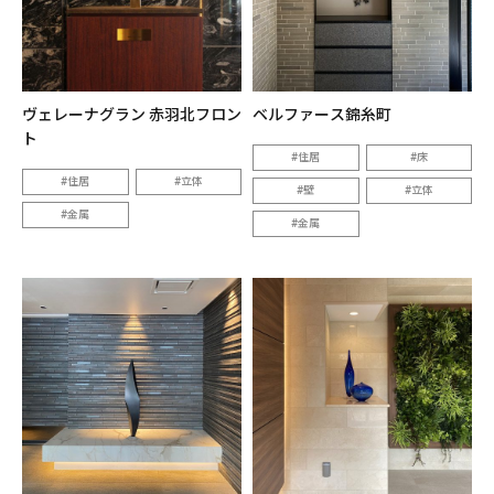
ヴェレーナグラン 赤羽北フロン
ベルファース錦糸町
ト
住居
床
住居
立体
壁
立体
金属
金属