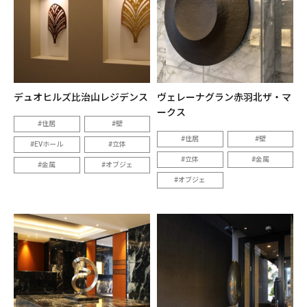
デュオヒルズ比治山レジデンス
ヴェレーナグラン赤羽北ザ・マ
ークス
住居
壁
住居
壁
EVホール
立体
立体
金属
金属
オブジェ
オブジェ