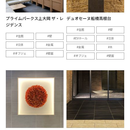
プライムパークス上大岡 ザ・レ
デュオセーヌ船橋高根台
ジデンス
住居
壁
住居
壁
EVホール
立体
立体
金属
金属
木
オブジェ
壁面
オブジェ
壁面