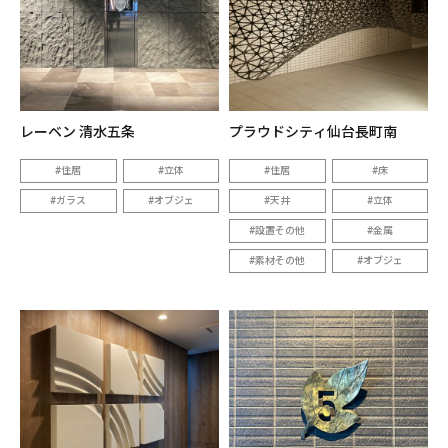
レーベン 清水五条
プラウドシティ仙台長町南
住居
立体
住居
床
ガラス
オブジェ
天井
立体
設置その他
金属
素材その他
オブジェ