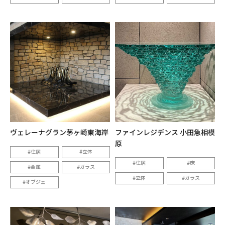
ヴェレーナグラン茅ヶ崎東海岸
ファインレジデンス 小田急相模
原
住居
立体
住居
床
金属
ガラス
立体
ガラス
オブジェ