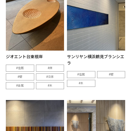
ジオエント台東根岸
サンリヤン横浜鶴見ブランシエ
ラ
住居
床
住居
壁
壁
立体
木
金属
木