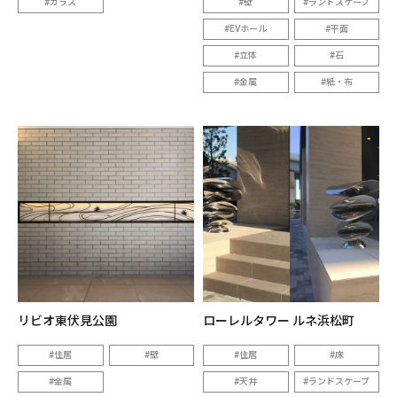
ガラス
壁
ランドスケープ
EVホール
平面
立体
石
金属
紙・布
リビオ東伏見公園
ローレルタワー ルネ浜松町
住居
壁
住居
床
金属
天井
ランドスケープ