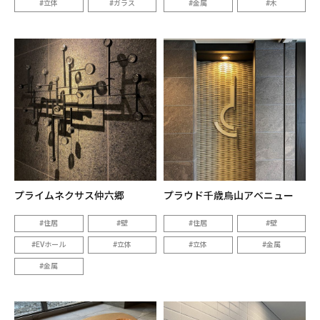
立体
ガラス
金属
木
プライムネクサス仲六郷
プラウド千歳烏山アベニュー
住居
壁
住居
壁
EVホール
立体
立体
金属
金属