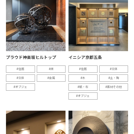
プラウド神楽坂ヒルトップ
イニシア京都五条
住居
床
住居
立体
立体
金属
木
土・陶
オブジェ
紙・布
素材その他
オブジェ