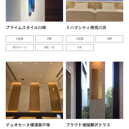
プライムスタイル川崎
ミハマシティ検見川浜
住居
壁
住居
壁
EVホール
紙・布
木
デュオセーヌ横濱東戸塚
プラウド湘南藤沢テラス