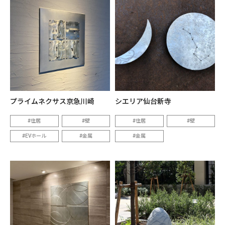
プライムネクサス京急川崎
シエリア仙台新寺
住居
壁
住居
壁
EVホール
金属
金属