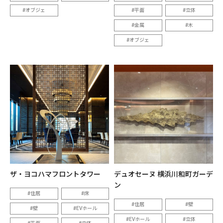
オブジェ
平面
立体
金属
木
オブジェ
ザ・ヨコハマフロントタワー
デュオセーヌ 横浜川和町ガーデ
ン
住居
床
住居
壁
壁
EVホール
EVホール
立体