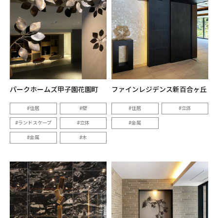
パークホームズ甲子園花園町
ファインレジデンス新百合ヶ丘
住居
壁
住居
立体
ランドスケープ
立体
金属
金属
木