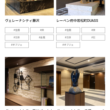
ヴェレーナシティ藤沢
レーベン府中若松町DUASS
住居
床
住居
床
立体
金属
立体
石
オブジェ
オブジェ