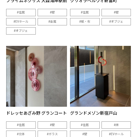
プライムネクサス 大森海岸駅前
クリオラベルヴィ新富町
住居
壁
住居
壁
EVホール
金属
紙・布
オブジェ
オブジェ
ドレッセあざみ野 グランコート
グランドメゾン新宿戸山
住居
壁
住居
床
立体
ガラス
壁
EVホール