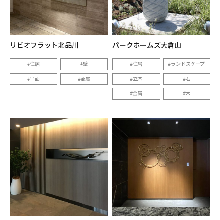
リビオフラット北品川
パークホームズ大倉山
住居
壁
住居
ランドスケープ
平面
金属
立体
石
金属
木