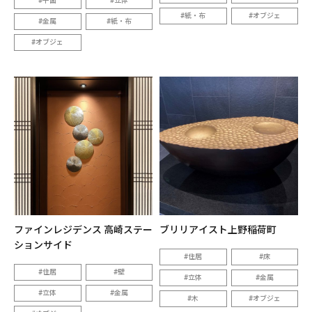
平面
立体
紙・布
オブジェ
金属
紙・布
オブジェ
ファインレジデンス 高崎ステー
ブリリアイスト上野稲荷町
ションサイド
住居
床
住居
壁
立体
金属
立体
金属
木
オブジェ