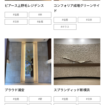
ピアース上野毛レジデンス
コンフォリア成増グリーンサイ
ド
住居
床
住居
立体
立体
金属
ガラス
プラウド浦安
スプランディッド新横浜
住居
壁
住居
立体