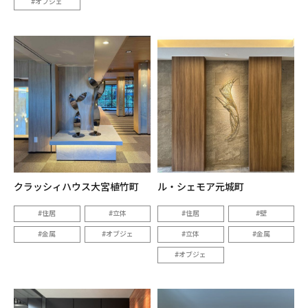
オブジェ
クラッシィハウス大宮植竹町
ル・シェモア元城町
住居
立体
住居
壁
金属
オブジェ
立体
金属
オブジェ