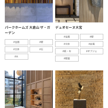
パークホームズ 大倉山 ザ・ガ
デュオセーヌ大宮
ーデン
住居
壁
住居
壁
立体
金属
立体
石
紙・布
オブジェ
木
壁面