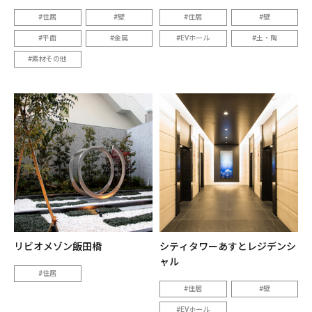
住居
壁
住居
壁
平面
金属
EVホール
土・陶
素材その他
リビオメゾン飯田橋
シティタワーあすとレジデンシ
ャル
住居
住居
壁
EVホール