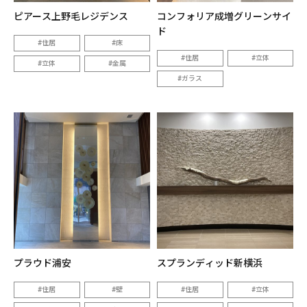
ピアース上野毛レジデンス
コンフォリア成増グリーンサイ
ド
住居
床
住居
立体
立体
金属
ガラス
プラウド浦安
スプランディッド新横浜
住居
壁
住居
立体