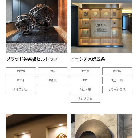
プラウド神楽坂ヒルトップ
イニシア京都五条
住居
床
住居
立体
立体
金属
木
土・陶
オブジェ
紙・布
素材その他
オブジェ