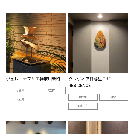
ヴェレーナブリエ神奈川新町
クレヴィア日暮里 THE
RESIDENCE
住居
立体
住居
壁
金属
紙・布