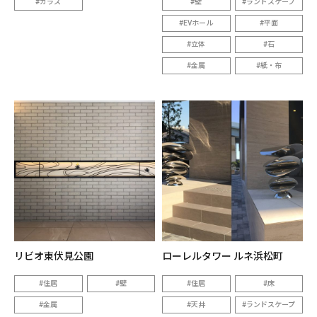
ガラス
壁
ランドスケープ
EVホール
平面
立体
石
金属
紙・布
リビオ東伏見公園
ローレルタワー ルネ浜松町
住居
壁
住居
床
金属
天井
ランドスケープ