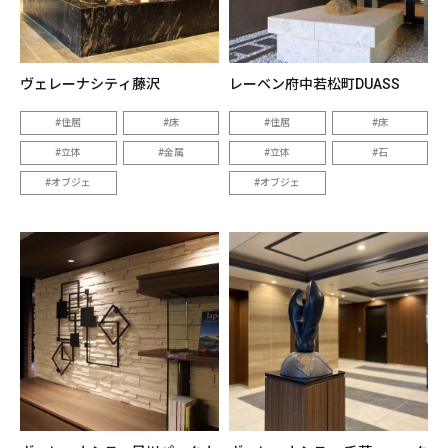
ヴェレーナシティ藤沢
レーベン府中若松町DUASS
住居
床
住居
床
立体
金属
立体
石
オブジェ
オブジェ