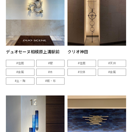
デュオセーヌ相模原上溝駅前
クリオ神田
住居
壁
住居
天井
金属
木
立体
金属
土・陶
紙・布