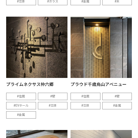
立体
ガラス
金属
木
プライムネクサス仲六郷
プラウド千歳烏山アベニュー
住居
壁
住居
壁
EVホール
立体
立体
金属
金属