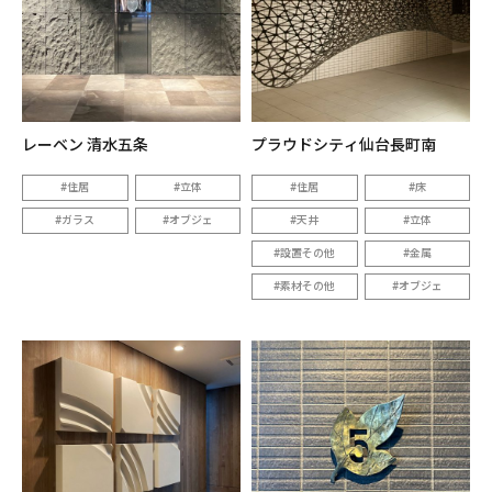
レーベン 清水五条
プラウドシティ仙台長町南
住居
立体
住居
床
ガラス
オブジェ
天井
立体
設置その他
金属
素材その他
オブジェ