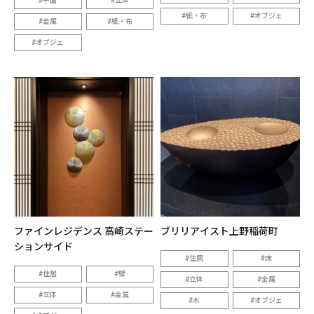
平面
立体
紙・布
オブジェ
金属
紙・布
オブジェ
ファインレジデンス 高崎ステー
ブリリアイスト上野稲荷町
ションサイド
住居
床
住居
壁
立体
金属
立体
金属
木
オブジェ