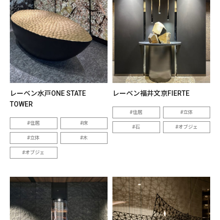
レーベン水戸ONE STATE
レーベン福井文京FIERTE
TOWER
住居
立体
住居
床
石
オブジェ
立体
木
オブジェ