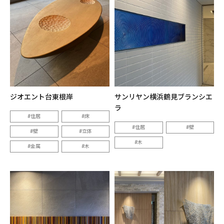
ジオエント台東根岸
サンリヤン横浜鶴見ブランシエ
ラ
住居
床
住居
壁
壁
立体
木
金属
木