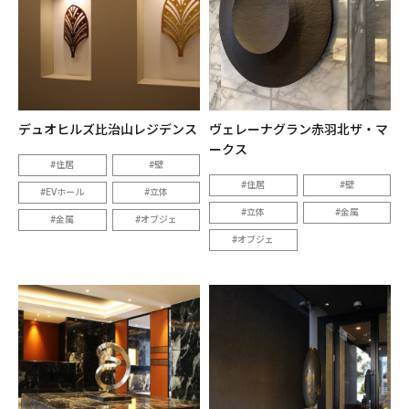
デュオヒルズ比治山レジデンス
ヴェレーナグラン赤羽北ザ・マ
ークス
住居
壁
住居
壁
EVホール
立体
立体
金属
金属
オブジェ
オブジェ