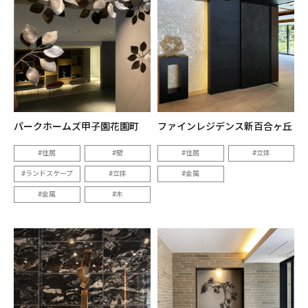
パークホームズ甲子園花園町
ファインレジデンス新百合ヶ丘
住居
壁
住居
立体
ランドスケープ
立体
金属
金属
木