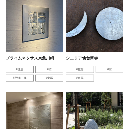
プライムネクサス京急川崎
シエリア仙台新寺
住居
壁
住居
壁
EVホール
金属
金属