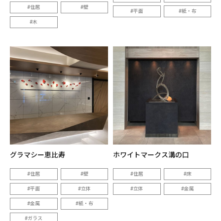
住居
壁
平面
紙・布
木
グラマシー恵比寿
ホワイトマークス溝の口
住居
壁
住居
床
平面
立体
立体
金属
金属
紙・布
ガラス