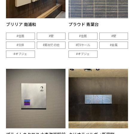
ブリリア 南浦和
プラウド 青葉台
住居
壁
住居
壁
立体
素材その他
EVホール
金属
オブジェ
オブジェ