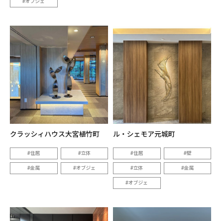
オブジェ
クラッシィハウス大宮植竹町
ル・シェモア元城町
住居
立体
住居
壁
金属
オブジェ
立体
金属
オブジェ