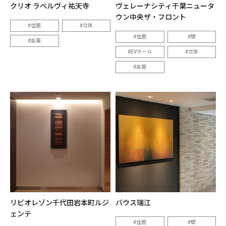
クリオ ラベルヴィ祐天寺
ヴェレーナシティ千葉ニュータ
ウン中央ザ・フロント
住居
立体
住居
壁
金属
EVホール
立体
金属
リビオレゾン千代田岩本町ルジ
バウス瑞江
ェンテ
住居
壁