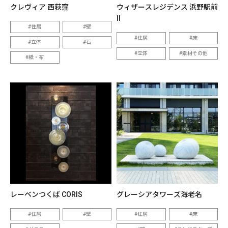
クレヴィア 西荻窪
ウィザースレジデンス 浜野駅前
II
住居
壁
住居
床
立体
石
立体
素材その他
紙・布
レーベンつくば CORIS
グレーシアタワーズ海老名
住居
壁
住居
床