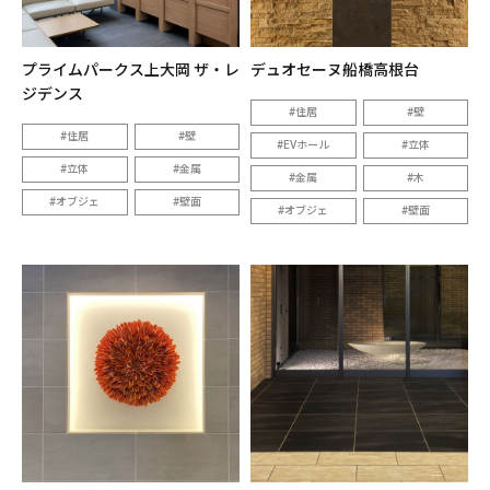
プライムパークス上大岡 ザ・レ
デュオセーヌ船橋高根台
ジデンス
住居
壁
住居
壁
EVホール
立体
立体
金属
金属
木
オブジェ
壁面
オブジェ
壁面