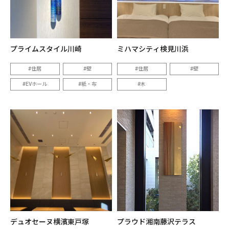
プライムスタイル川崎
ミハマシティ検見川浜
住居
壁
住居
壁
EVホール
紙・布
木
デュオセーヌ横濱東戸塚
プラウド湘南藤沢テラス