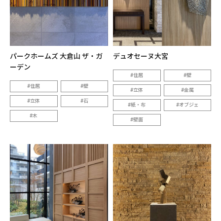
パークホームズ 大倉山 ザ・ガ
デュオセーヌ大宮
ーデン
住居
壁
住居
壁
立体
金属
立体
石
紙・布
オブジェ
木
壁面