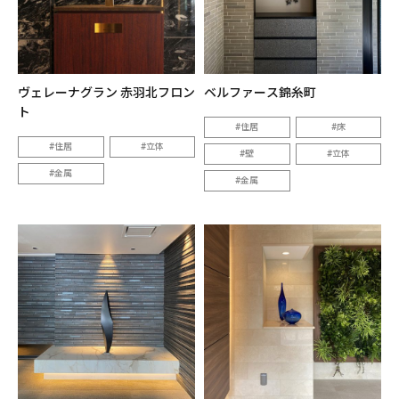
ヴェレーナグラン 赤羽北フロン
ベルファース錦糸町
ト
住居
床
住居
立体
壁
立体
金属
金属