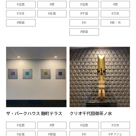
住居
壁
住居
壁
立体
金属
平面
立体
壁面
木
紙・布
壁面
ザ・パークハウス 麹町テラス
クリオ千代田御茶ノ水
住居
壁
住居
立体
金属
壁面
木
オブジェ