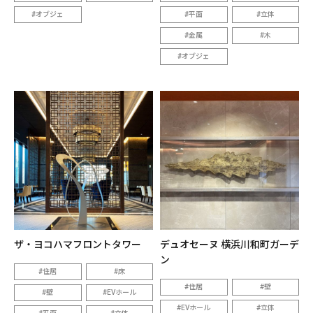
オブジェ
平面
立体
金属
木
オブジェ
ザ・ヨコハマフロントタワー
デュオセーヌ 横浜川和町ガーデ
ン
住居
床
住居
壁
壁
EVホール
EVホール
立体