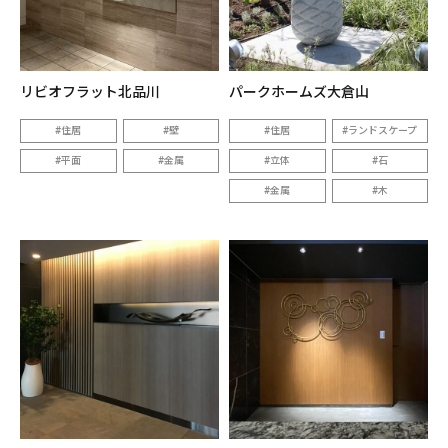
リビオフラット北品川
パークホームズ大倉山
住居
壁
住居
ランドスケープ
平面
金属
立体
石
金属
木