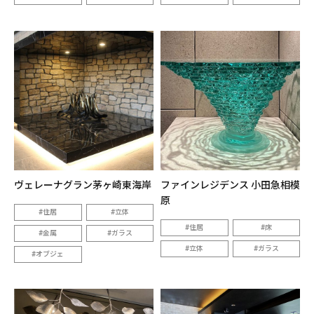
ヴェレーナグラン茅ヶ崎東海岸
ファインレジデンス 小田急相模
原
住居
立体
住居
床
金属
ガラス
立体
ガラス
オブジェ