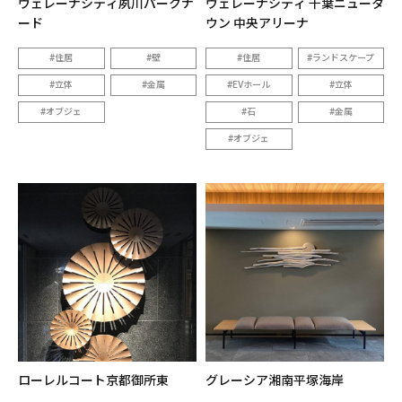
ヴェレーナシティ夙川パークナ
ヴェレーナシティ 千葉ニュータ
ード
ウン 中央アリーナ
住居
壁
住居
ランドスケープ
立体
金属
EVホール
立体
オブジェ
石
金属
オブジェ
ローレルコート京都御所東
グレーシア湘南平塚海岸