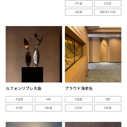
平面
立体
金属
素材その他
ルフォンリブレ大島
プラウド海老名
住居
床
住居
壁
立体
金属
立体
金属