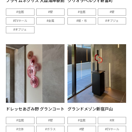
プライムネクサス 大森海岸駅前
クリオラベルヴィ新富町
住居
壁
住居
壁
EVホール
金属
紙・布
オブジェ
オブジェ
ドレッセあざみ野 グランコート
グランドメゾン新宿戸山
住居
壁
住居
床
立体
ガラス
壁
EVホール