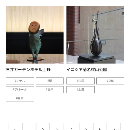
三井ガーデンホテル上野
イニシア菊名桜山公園
ホテル
壁
住居
立体
EVホール
立体
金属
金属
1
2
3
4
5
6
7