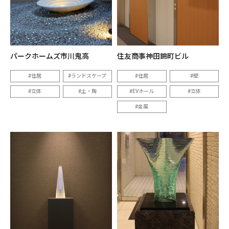
パークホームズ市川鬼高
住友商事神田錦町ビル
住居
ランドスケープ
住居
壁
立体
土・陶
EVホール
立体
金属