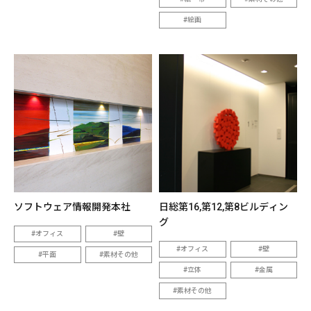
絵画
ソフトウェア情報開発本社
日総第16,第12,第8ビルディン
グ
オフィス
壁
オフィス
壁
平面
素材その他
立体
金属
素材その他