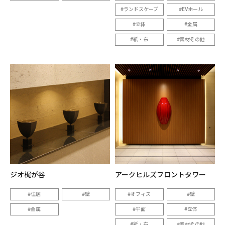
ランドスケープ
EVホール
立体
金属
紙・布
素材その他
ジオ梶が谷
アークヒルズフロントタワー
住居
壁
オフィス
壁
金属
平面
立体
紙・布
素材その他