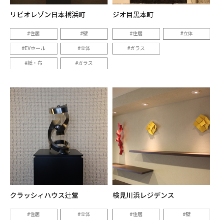
リビオレゾン日本橋浜町
ジオ目黒本町
住居
壁
住居
立体
EVホール
立体
ガラス
紙・布
ガラス
クラッシィハウス辻堂
検見川浜レジデンス
住居
立体
住居
壁