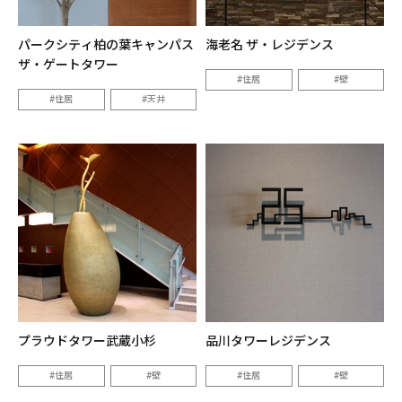
パークシティ柏の葉キャンパス
海老名 ザ・レジデンス
ザ・ゲートタワー
住居
壁
住居
天井
プラウドタワー武蔵小杉
品川タワーレジデンス
住居
壁
住居
壁