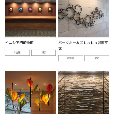
イニシア門前仲町
パークホームズＬａＬａ湘南平
塚
住居
壁
住居
壁