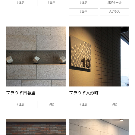
住居
立体
住居
EVホール
立体
ガラス
プラウド日暮里
プラウド人形町
住居
壁
住居
壁