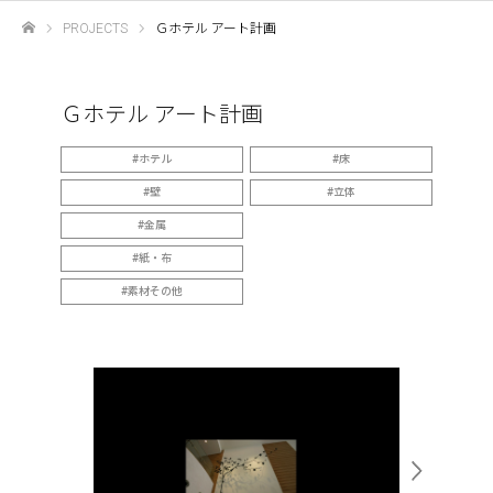
PROJECTS
Ｇホテル アート計画
ホーム
Ｇホテル アート計画
ホテル
床
壁
立体
金属
紙・布
素材その他