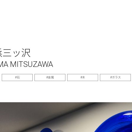
浜三ッ沢
MA MITSUZAWA
石
金属
木
ガラス