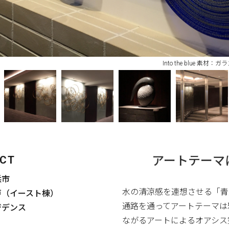
Into the blue
ECT
アートテーマ
浜市
水の清涼感を連想させる「青
96戸（イースト棟）
通路を通ってアートテーマは
ジデンス
ながるアートによるオアシス