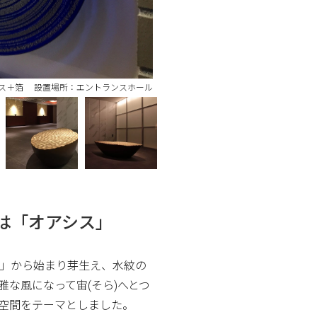
 素材：ガラス＋箔 設置場所：エントランスホール
は「オアシス」
」から始まり芽生え、水紋の
雅な風になって宙(そら)へとつ
空間をテーマとしました。