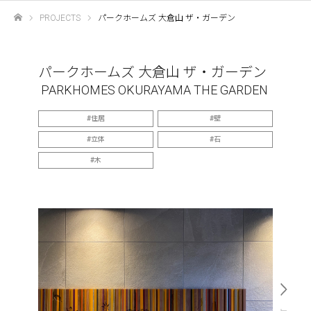
PROJECTS
パークホームズ 大倉山 ザ・ガーデン
ホーム
パークホームズ 大倉山 ザ・ガーデン
PARKHOMES OKURAYAMA THE GARDEN
住居
壁
立体
石
木