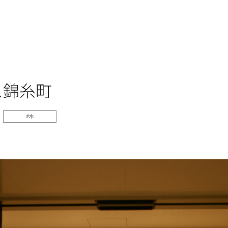
ス錦糸町
木