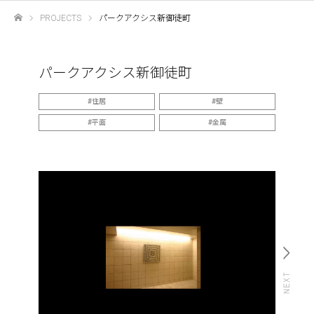
PROJECTS
パークアクシス新御徒町
ホーム
パークアクシス新御徒町
住居
壁
平面
金属