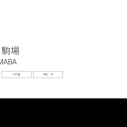
ト駒場
MABA
平面
紙・布