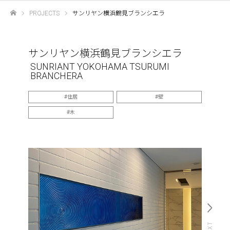
PROJECTS
サンリヤン横浜鶴見ブランシエラ
ホーム
サンリヤン横浜鶴見ブランシエラ
SUNRIANT YOKOHAMA TSURUMI
BRANCHERA
住居
壁
木