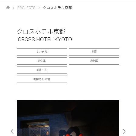
PROJECTS
クロスホテル京都
ホーム
クロスホテル京都
CROSS HOTEL KYOTO
ホテル
壁
立体
金属
紙・布
素材その他