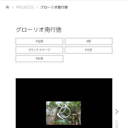
PROJECTS
グローリオ南行徳
ホーム
グローリオ南行徳
住居
壁
ランドスケープ
立体
金属