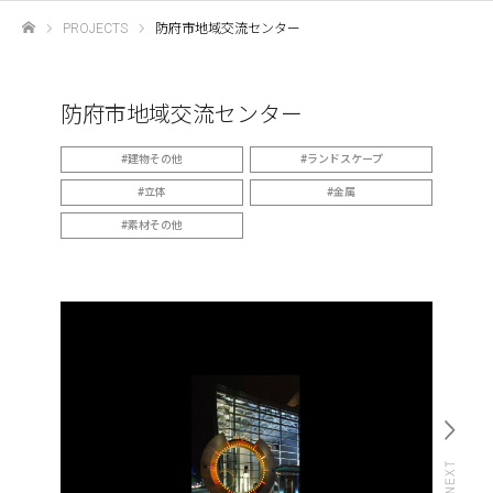
PROJECTS
防府市地域交流センター
ホーム
防府市地域交流センター
建物その他
ランドスケープ
立体
金属
素材その他