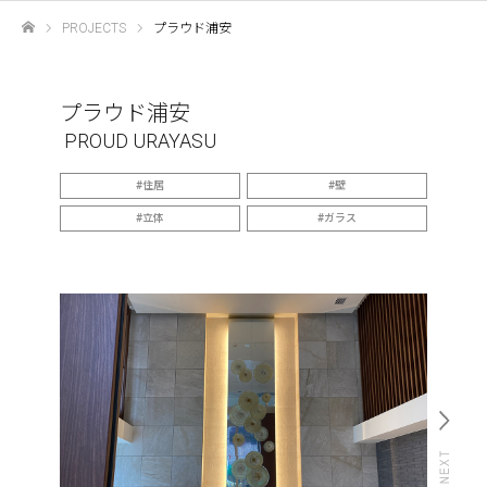
PROJECTS
プラウド浦安
ホーム
プラウド浦安
PROUD URAYASU
住居
壁
立体
ガラス