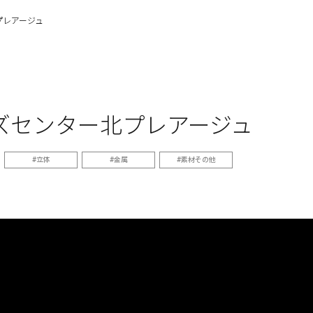
プレアージュ
ズセンター北プレアージュ
立体
金属
素材その他