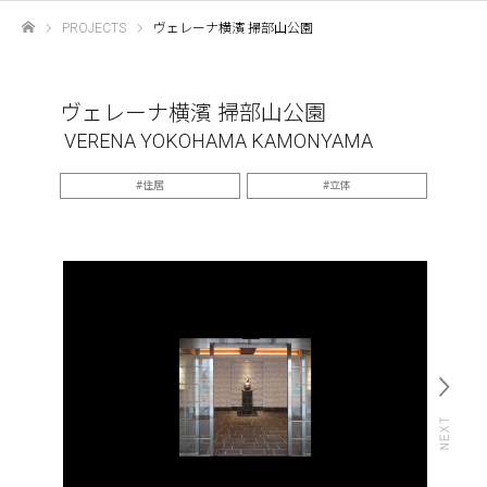
PROJECTS
ヴェレーナ横濱 掃部山公園
ホーム
ヴェレーナ横濱 掃部山公園
VERENA YOKOHAMA KAMONYAMA
住居
立体