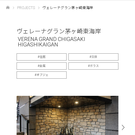
PROJECTS
ヴェレーナグラン茅ヶ崎東海岸
ホーム
ヴェレーナグラン茅ヶ崎東海岸
VERENA GRAND CHIGASAKI
HIGASHIKAIGAN
住居
立体
金属
ガラス
オブジェ