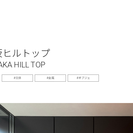
坂ヒルトップ
KA HILL TOP
立体
金属
オブジェ