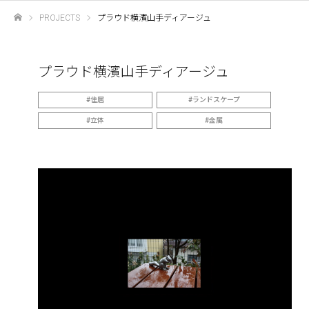
PROJECTS
プラウド横濱山手ディアージュ
ホーム
プラウド横濱山手ディアージュ
住居
ランドスケープ
立体
金属