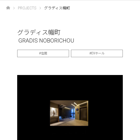
PROJECTS
グラディス幟町
ホーム
グラディス幟町
GRADIS NOBORICHOU
住居
EVホール