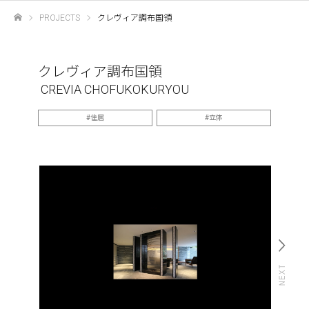
PROJECTS
クレヴィア調布国領
ホーム
クレヴィア調布国領
CREVIA CHOFUKOKURYOU
住居
立体